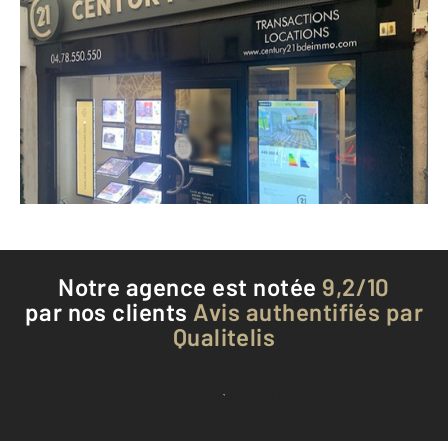
CENTURY 21 BDE Immo
145 Grande Rue
MONTLUEL - 01120
Envoyer un message
Téléphoner à l'agence
Notre agence est notée
9,2/10
par nos clients
Avis authentifiés par
Qualitelis
Voir tous les avis clients