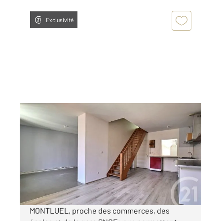
Exclusivité
MONTLUEL 01
2
54 m
, 4 pièces
Ref : 10026
Appartement F3 Bis à louer
760 €
par mois charges comprises
MONTLUEL, proche des commerces, des