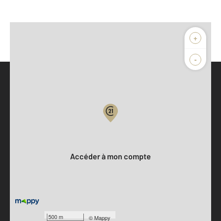
+
-
Parlons de vous, parlons biens
Votre compte :
Accéder à mon compte
500 m
©
Mappy