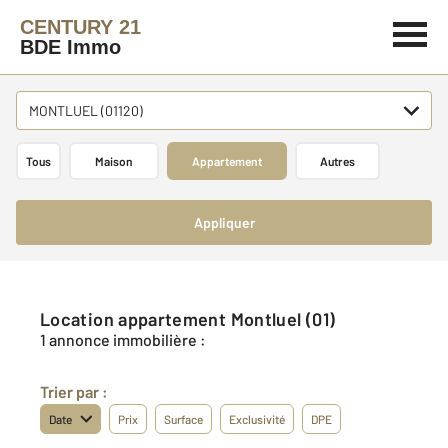
CENTURY 21
BDE Immo
MONTLUEL (01120)
Tous
Maison
Appartement
Autres
Appliquer
Location appartement Montluel (01)
1 annonce immobilière :
Trier par :
Date
Prix
Surface
Exclusivité
DPE