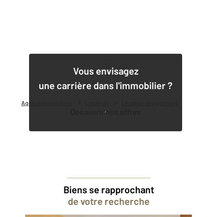
1
Vous envisagez
une carrière dans l'immobilier ?
Agence immobilière
Location
Location appartement
Découvrir nos offres
Biens se rapprochant
de votre recherche