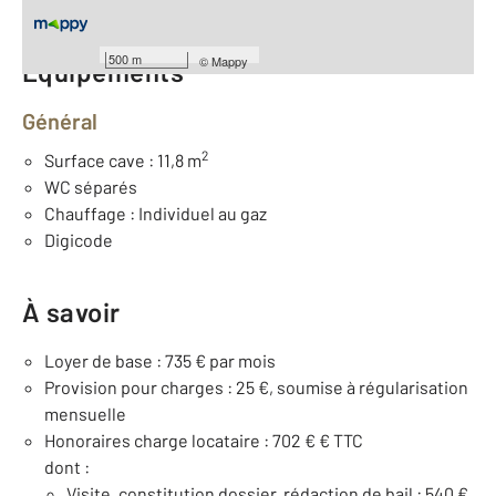
500 m
©
Mappy
Équipements
Général
2
Surface cave : 11,8 m
WC séparés
Chauffage : Individuel au gaz
Digicode
À savoir
Loyer de base : 735 € par mois
Provision pour charges : 25 €, soumise à régularisation
mensuelle
Honoraires charge locataire : 702 € € TTC
dont :
Visite, constitution dossier, rédaction de bail : 540 €