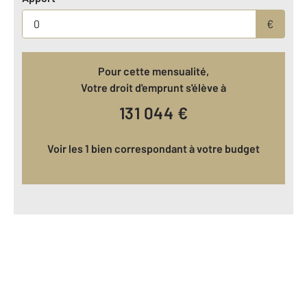
€
Pour cette mensualité,
Votre droit d'emprunt s'élève à
131 044
€
Voir les 1 bien correspondant à votre budget