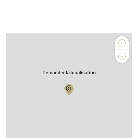
Afficher sur la carte :
+
Agence
-
Demander la localisation
Vue globale
2
Surface totale : 71 m
2
Surface habitable : 54 m
Type d'appartement : F3 Bis
er
Étage : 1
Nombre de pièces : 4
[Voir le détail]