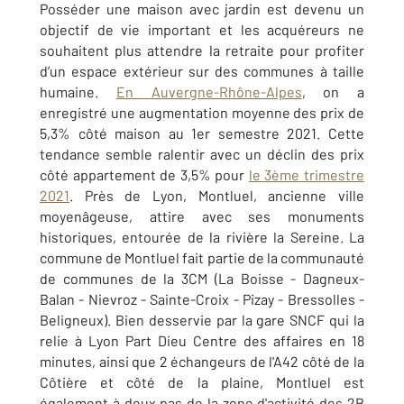
Posséder une maison avec jardin est devenu un
objectif de vie important et les acquéreurs ne
souhaitent plus attendre la retraite pour profiter
d’un espace extérieur sur des communes à taille
humaine.
En Auvergne-Rhône-Alpes
, on a
enregistré une augmentation moyenne des prix de
5,3% côté maison au 1er semestre 2021. Cette
tendance semble ralentir avec un déclin des prix
côté appartement de 3,5% pour
le 3ème trimestre
2021
. Près de Lyon, Montluel, ancienne ville
moyenâgeuse, attire avec ses monuments
historiques, entourée de la rivière la Sereine. La
commune de Montluel fait partie de la communauté
de communes de la 3CM (La Boisse - Dagneux-
Balan - Nievroz - Sainte-Croix - Pizay - Bressolles -
Beligneux). Bien desservie par la gare SNCF qui la
relie à Lyon Part Dieu Centre des affaires en 18
minutes, ainsi que 2 échangeurs de l'A42 côté de la
Côtière et côté de la plaine, Montluel est
également à deux pas de la zone d'activité des 2B