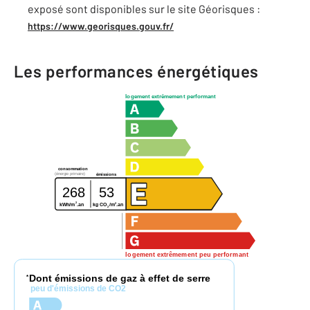
exposé sont disponibles sur le site Géorisques :
https://www.georisques.gouv.fr/
Les performances énergétiques
logement extrêmement performant
consommation
(énergie primaire)
émissions
268
53
2
2
kg CO
/m
.an
kWh/m
.an
2
logement extrêmement peu performant
Dont émissions de gaz à effet de serre
*
peu d'émissions de CO2