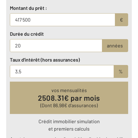
Montant du prêt :
€
Durée du crédit
années
Taux d'intérêt (hors assurances)
%
vos mensualités
2508.31
€ par mois
(Dont
86.98
€ d’assurances)
Crédit immobilier simulation
et premiers calculs