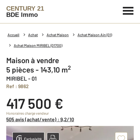
CENTURY 21
BDE Immo
Accueil
Achat
Achat Maison
Achat Maison Ain (01)
Achat Maison MIRIBEL (01700)
Maison à vendre
2
5 pièces - 143,10 m
MIRIBEL - 01
Ref : 9862
417 500 €
Honoraires charge vendeur
505 avis (achat/vente) : 9,2/10
Exclusivité