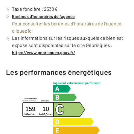
Taxe foncière : 2538 €
Barèmes d'honoraires de l'agence
Pour consulter les barèmes d'honoraires de l'agence,
cliquez ici
Les informations sur les risques auxquels ce bien est
exposé sont disponibles sur le site Géorisques :
https://www.georisques.gouv.fr/
Les performances énergétiques
logement extrêmement performant
consommation
(énergie primaire)
émissions
159
10
2
2
kg CO
/m
.an
kWh/m
.an
2