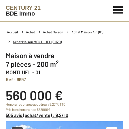
CENTURY 21
BDE Immo
Accueil
Achat
Achat Maison
Achat Maison Ain (01)
Achat Maison MONTLUEL (01120)
Maison à vendre
2
7 pièces - 200 m
MONTLUEL - 01
Ref : 9997
560 000 €
Honoraires charge acquéreur: 5,27 % TTC
Prix hors honoraires: 532000€
505 avis (achat/vente) : 9,2/10