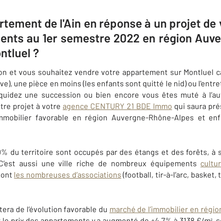
tement de l'Ain en réponse à un projet de v
ents au 1er semestre 2022 en région Au
ntluel ?
ion et vous souhaitez vendre votre appartement sur Montluel c
ive), une pièce en moins (les enfants sont quitté le nid) ou l'ent
iquidez une succession ou bien encore vous êtes muté à l’au
otre projet à votre
agence CENTURY 21 BDE Immo
qui saura pré
mmobilier favorable en région Auvergne-Rhône-Alpes et enfi
 90% du territoire sont occupés par des étangs et des forêts, 
 C’est aussi une ville riche de nombreux équipements
cultu
 dont
les nombreuses d’associations
(football, tir-à-l’arc, basket,
itera de l’évolution favorable du
marché de l’immobilier en régi
ar le prix des appartements y a augmenté de +4,7% à 3138 €/m
, 