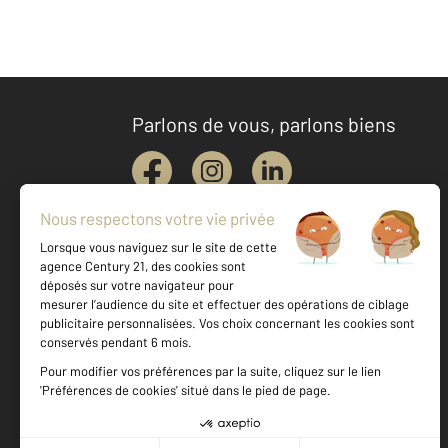
Parlons de vous, parlons biens
Votre agence est notée
Achat
Location
Vente
Gestion
9,2
/
10
10,0/10