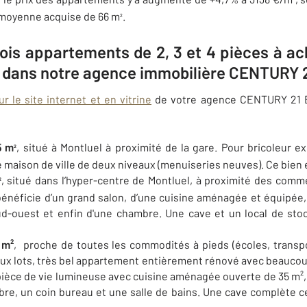
²
 moyenne acquise de 66 m
.
²
rois appartements de 2, 3 et 4 pièces à a
l dans notre agence immobilière CENTURY
r le site internet et en vitrine
de votre agence CENTURY 21 
5 m
, situé à Montluel à proximité de la gare. Pour bricoleur 
²
e maison de ville de deux niveaux (menuiseries neuves). Ce bien e
, situé dans l’hyper-centre de Montluel, à proximité des comm
²
 bénéficie d’un grand salon, d’une cuisine aménagée et équipée,
ud-ouest et enfin d'une chambre. Une cave et un local de sto
 m²
, proche de toutes les commodités à pieds (écoles, trans
eux lots, très bel appartement entièrement rénové avec beaucou
 pièce de vie lumineuse avec cuisine aménagée ouverte de 35 m²
bre, un coin bureau et une salle de bains. Une cave complète c