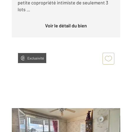
petite copropriété intimiste de seulement 3
lots ...
Voir le détail du bien
Exclusivité
BEYNOST 01
2
82,30 m
, 5 pièces
Ref : 9670