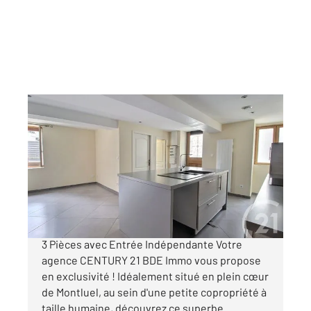
MONTLUEL 01
2
61,50 m
, 3 pièces
Ref : 4681
Appartement à vendre
189 900 €
MONTLUEL HYPER-CENTRE Charmant Duplex
3 Pièces avec Entrée Indépendante Votre
agence CENTURY 21 BDE Immo vous propose
en exclusivité ! Idéalement situé en plein cœur
de Montluel, au sein d'une petite copropriété à
taille humaine, découvrez ce superbe