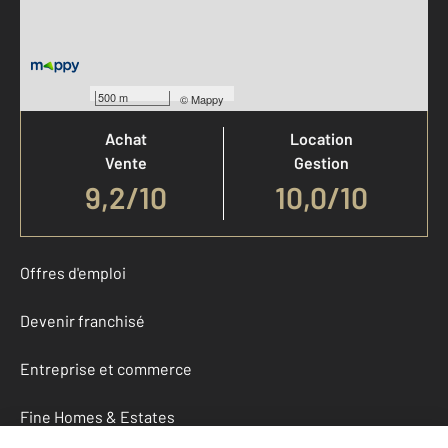
Votre agence est notée
500 m
©
Mappy
Achat
Location
Vente
Gestion
9,2
/
10
10,0/10
Offres d'emploi
Devenir franchisé
Entreprise et commerce
Fine Homes & Estates