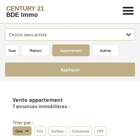
CENTURY 21
BDE Immo
Choisir dans la liste
Tous
Maison
Appartement
Autres
Appliquer
Vente appartement
7 annonces immobilières :
Trier par :
Date
Prix
Surface
Exclusivité
DPE