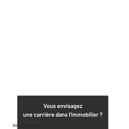
1
Vous envisagez
une carrière dans l'immobilier ?
Agence immobilière
Vente