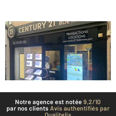
CENTURY 21 BDE Immo
145 Grande Rue
MONTLUEL - 01120
Envoyer un message
Téléphoner à l'agence
Notre agence est notée
9,2/10
par nos clients
Avis authentifiés par
Qualitelis