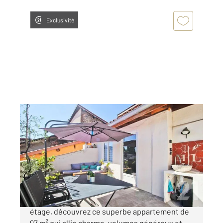
Exclusivité
MONTLUEL 01
2
97,60 m
, 5 pièces
Ref : 9879
Appartement T4 à vendre
279 000 €
Situé en plein cœur de Montluel, en dernier
étage, découvrez ce superbe appartement de
97 m² qui allie charme, volumes généreux et