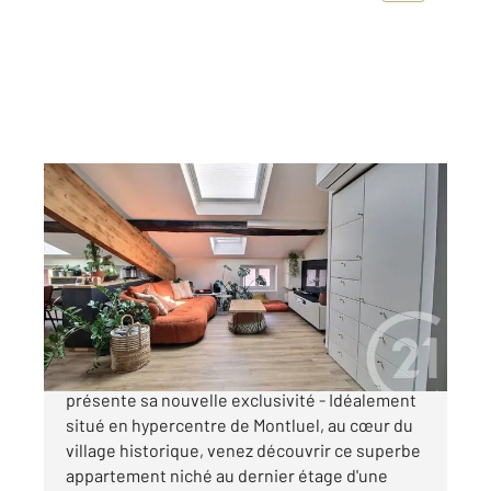
MONTLUEL 01
2
54,57 m
, 2 pièces
Ref : 9935
Appartement F1 Bis à vendre
147 500 €
CENTURY 21 BDE Immo La Côtière vous
présente sa nouvelle exclusivité - Idéalement
situé en hypercentre de Montluel, au cœur du
village historique, venez découvrir ce superbe
appartement niché au dernier étage d'une