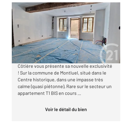
MONTLUEL 01
2
34,20 m
, 1 pièce
Ref : 2857
Appartement F1 à vendre
82 000 €
Votre agence CENTURY 21 BDE Immo la
Côtière vous présente sa nouvelle exclusivité
! Sur la commune de Montluel, situé dans le
Centre historique, dans une impasse très
calme (quasi piétonne), Rare sur le secteur un
appartement T1 BIS en cours ...
Voir le détail du bien