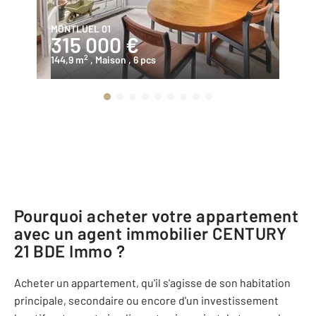
MONTLUEL 01
NI
315 000 €
3
2
144,9 m
, Maison
, 6 pcs
13
Pourquoi acheter votre appartement
avec un agent immobilier
CENTURY
21 BDE Immo
?
Acheter un appartement, qu'il s'agisse de son habitation
principale, secondaire ou encore d'un investissement