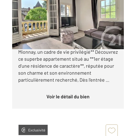
40,28 m
, 2 pièces
Ref : 10100
Appartement F2 à vendre
165 000 €
**Mionnay RARE situé à l'entrée du GOLF de
Mionnay, un cadre de vie privilégié** Découvrez
ce superbe appartement situé au **1er étage
d'une résidence de caractère**, réputée pour
son charme et son environnement
particulièrement recherché, Dès l'entrée ...
Voir le détail du bien
Exclusivité